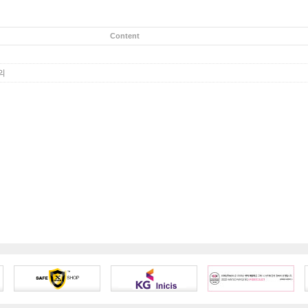
Content
의