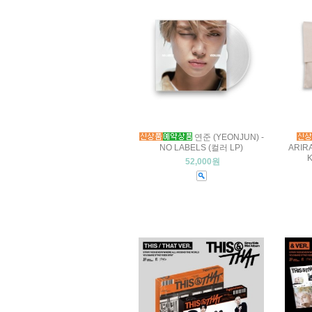
연준 (YEONJUN) -
NO LABELS (컬러 LP)
ARIR
K
52,000원