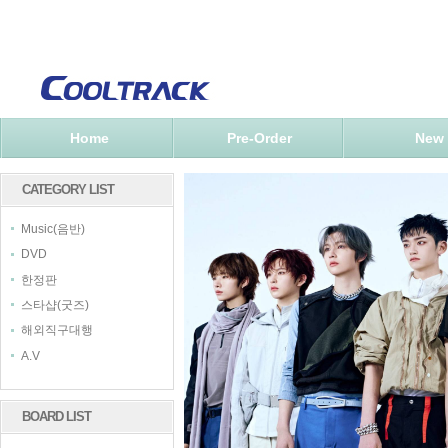
Home
Pre-Order
New
CATEGORY LIST
Music(음반)
DVD
한정판
스타샵(굿즈)
해외직구대행
A.V
BOARD LIST