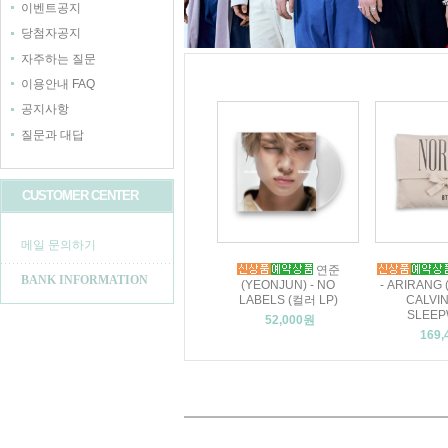
이벤트공지
당첨자공지
자주하는 질문
이용안내 FAQ
공지사항
질문과 대답
CUSTOMER CENTER
메일 문의하기
연준
BANK INFORMATION
(YEONJUN) - NO
- ARIRANG
LABELS (컬러 LP)
CALVIN
SLEEP
52,000원
169,