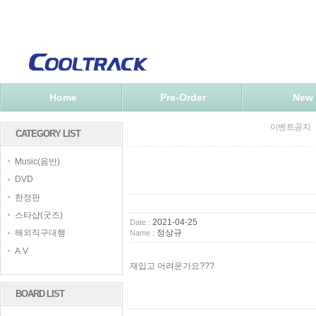
Home
Pre-Order
New
이벤트공지
CATEGORY LIST
Music(음반)
DVD
한정판
스타샵(굿즈)
2021-04-25
Date :
정상규
해외직구대행
Name :
A.V
재입고 어려운가요???
BOARD LIST