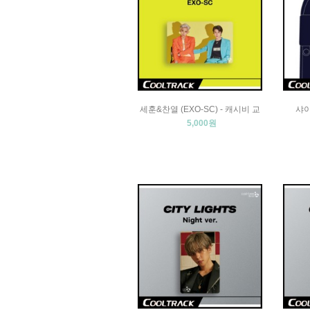
세훈&찬열 (EXO-SC) - 캐시비 교
샤이니
5,000원