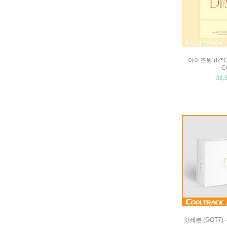
아이즈원 (IZ*O
C
38,
갓세븐 (GOT7) -