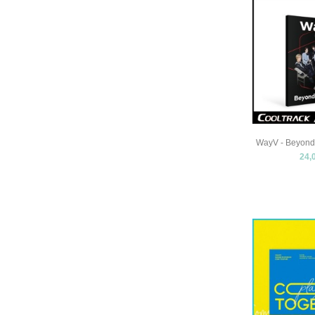
WayV - Beyond 
24,