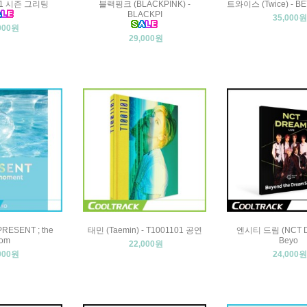
21 시즌 그리팅
블랙핑크 (BLACKPINK) -
트와이스 (Twice) - B
BLACKPI
35,000원
000원
29,000원
PRESENT ; the
태민 (Taemin) - T1001101 공연
엔시티 드림 (NCT D
om
Beyo
22,000원
000원
24,000원