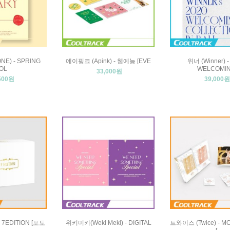
NE) - SPRING
에이핑크 (Apink) - 웹예능 [EVE
위너 (Winner) -
OL
WELCOMI
33,000원
500원
39,000원
 7EDITION [포토
위키미키(Weki Meki) - DIGITAL
트와이스 (Twice) - 