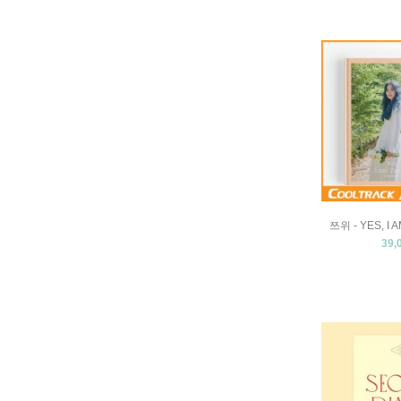
쯔위 - YES, I 
39,