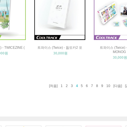
 - TWICEZINE (
트와이스 (Twice) - 둡또카2 포
트와이스 (Twice) 
MONOG
000원
30,000원
30,000원
[처음]
1
2
3
4
5
6
7
8
9
10
[다음]
[