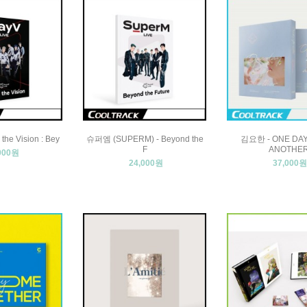
the Vision : Bey
슈퍼엠 (SUPERM) - Beyond the
김요한 - ONE DAY
F
ANOTHE
000원
24,000원
37,000원