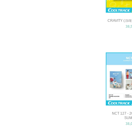
CRAVITY (크
38,
NCT 127 - 
SU
38,