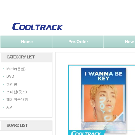
Home
Pre-Order
New
CATEGORY LIST
Music(음반)
DVD
한정판
스타샵(굿즈)
해외직구대행
A.V
BOARD LIST