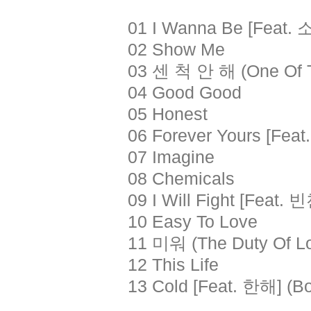
01 I Wanna Be [Feat
02 Show Me
03 센 척 안 해 (One Of Th
04 Good Good
05 Honest
06 Forever Yours [Fea
07 Imagine
08 Chemicals
09 I Will Fight [Feat. 
10 Easy To Love
11 미워 (The Duty Of L
12 This Life
13 Cold [Feat. 한해] (B