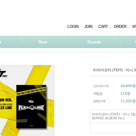
LOGIN
JOIN
CART
ORDER
M
r
New
Goods
티아이오티 (TIOT) - 미니 3집
16,000원
소비자가격
119원
적립금
11,900
원
판매가격
티아이오티 (TIOT) - 미니 3집 
[KIWEE ALBUM Ver.]