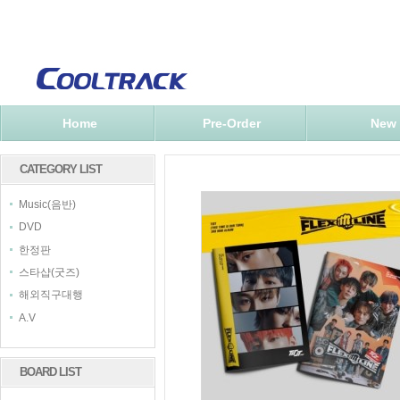
Home
Pre-Order
New
CATEGORY LIST
Music(음반)
DVD
한정판
스타샵(굿즈)
해외직구대행
A.V
BOARD LIST