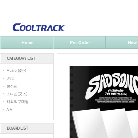
Home
Pre-Order
New
CATEGORY LIST
Music(음반)
DVD
한정판
스타샵(굿즈)
해외직구대행
A.V
BOARD LIST