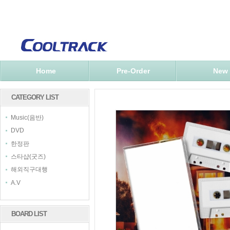
Home
Pre-Order
New
CATEGORY LIST
Music(음반)
DVD
한정판
스타샵(굿즈)
해외직구대행
A.V
BOARD LIST