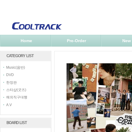
Home
Pre-Order
New
CATEGORY LIST
Music(음반)
DVD
한정판
스타샵(굿즈)
해외직구대행
A.V
BOARD LIST