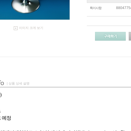
8804775
특이사항
이미지 크게 보기
| 상품 상세 설명
)
종
 예정