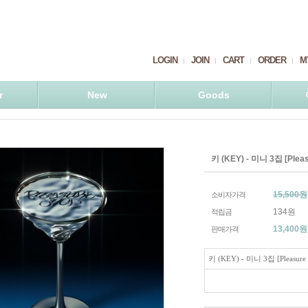
LOGIN
JOIN
CART
ORDER
M
r
New
Goods
키 (KEY) - 미니 3집 [Pleas
15,500원
소비자가격
134원
적립금
13,400
원
판매가격
키 (KEY) - 미니 3집 [Pleasure S