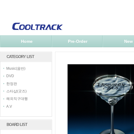
Home
Pre-Order
New
CATEGORY LIST
Music(음반)
DVD
한정판
스타샵(굿즈)
해외직구대행
A.V
BOARD LIST