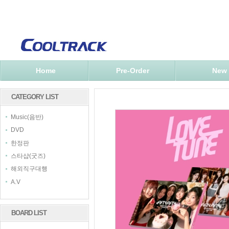
Home
Pre-Order
New
CATEGORY LIST
Music(음반)
DVD
한정판
스타샵(굿즈)
해외직구대행
A.V
BOARD LIST