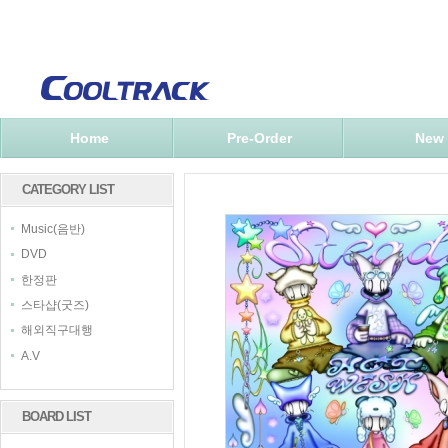
Home
Pre-Order
New
CATEGORY LIST
Music(음반)
DVD
한정판
스타샵(굿즈)
해외직구대행
A.V
BOARD LIST