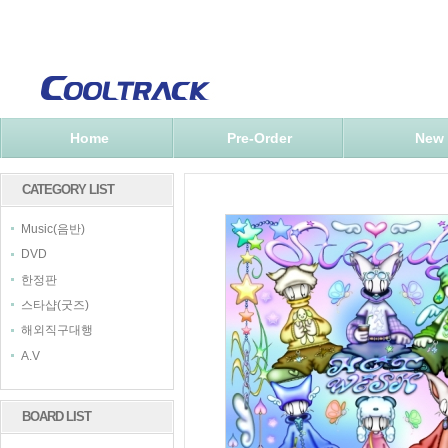
Home
Pre-Order
New
CATEGORY LIST
Music(음반)
DVD
한정판
스타샵(굿즈)
해외직구대행
A.V
BOARD LIST