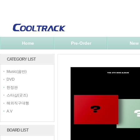
Home
Pre-Order
New
CATEGORY LIST
Music(음반)
DVD
한정판
스타샵(굿즈)
해외직구대행
A.V
BOARD LIST