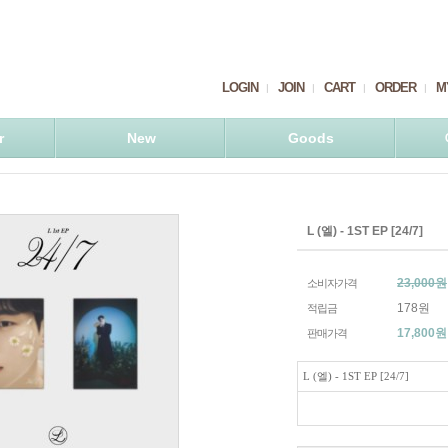
LOGIN
JOIN
CART
ORDER
M
r
New
Goods
L (엘) - 1ST EP [24/7]
23,000원
소비자가격
178원
적립금
17,800
원
판매가격
L (엘) - 1ST EP [24/7]