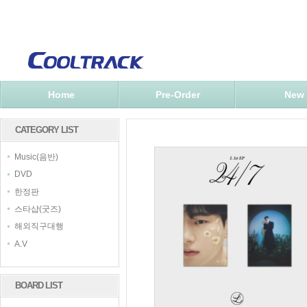
Home
Pre-Order
New
CATEGORY LIST
Music(음반)
DVD
한정판
스타샵(굿즈)
해외직구대행
A.V
BOARD LIST