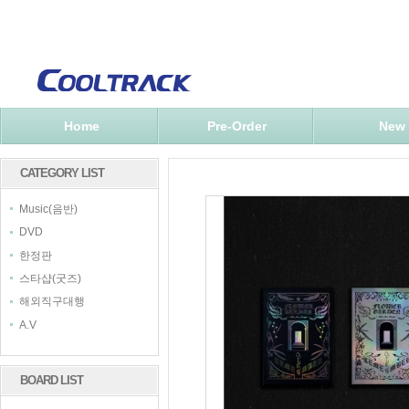
Home
Pre-Order
New
CATEGORY LIST
Music(음반)
DVD
한정판
스타샵(굿즈)
해외직구대행
A.V
BOARD LIST