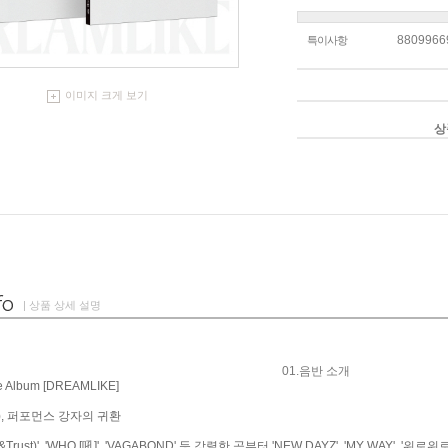
8809966
특이사항
이미지 크게 보기
상
| 상품 상세 설명
01.음반 소개
e Album [DREAMLIKE]
), 퍼포먼스 강자의 귀환
th&Trust)', 'WHO [吼]', 'VAGABOND' 등 강렬한 곡부터 'NEW DAYZ', 'MY WAY'