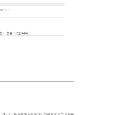
901633
품이 품절되었습니다.
, '위로위로 (Go Up)' 등 구원과 희망의 메시지를 담은 밝고 청량한