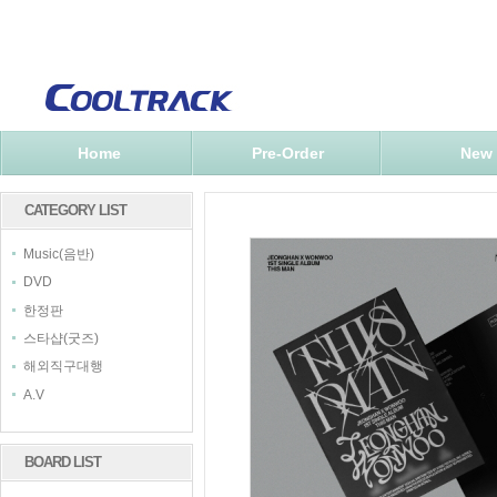
Home
Pre-Order
New
CATEGORY LIST
Music(음반)
DVD
한정판
스타샵(굿즈)
해외직구대행
A.V
BOARD LIST