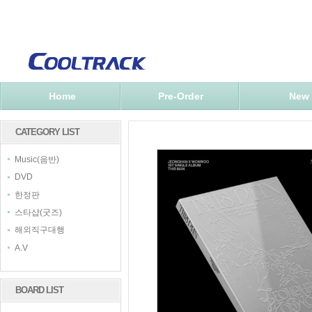
Home
Pre-Order
New
CATEGORY LIST
Music(음반)
DVD
한정판
스타샵(굿즈)
해외직구대행
A.V
BOARD LIST