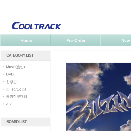
Home
Pre-Order
New
CATEGORY LIST
Music(음반)
DVD
한정판
스타샵(굿즈)
해외직구대행
A.V
BOARD LIST