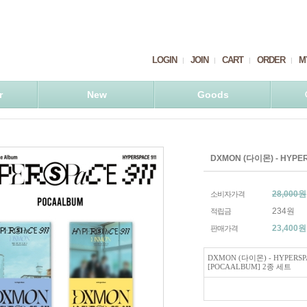
LOGIN
JOIN
CART
ORDER
M
r
New
Goods
DXMON (다이몬) - HYPE
28,000원
소비자가격
234원
적립금
23,400
원
판매가격
DXMON (다이몬) - HYPERSP
[POCAALBUM] 2종 세트