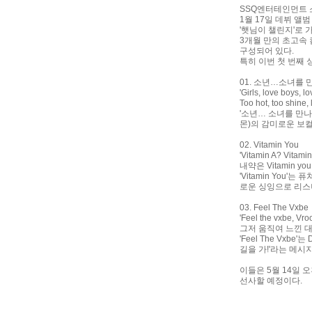
SSQ엔터테인먼트 소속
1월 17일 데뷔 앨
'햇님이 챌린지'로
3개월 만의 초고속 컴
구성되어 있다.
특히 이번 첫 번째 
01. 소년…소녀를 만나다 (
'Girls, love boys,
Too hot, too shin
'소년… 소녀를 만
몬)의 감미로운 보
02. Vitamin You
'Vitamin A? Vitami
내약은 Vitamin you 
'Vitamin Yo
로운 싱잉으로 리스
03. Feel The Vxbe
'Feel the vxbe, Vro
그저 움직여 느낀 대
'Feel The Vx
길을 가!'라는 메시
이들은 5월 14일
선사할 예정이다.