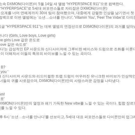
 DXMON(다이몬)이 5월 14일 새 앨범 “HYPERSPACE 911”으로 컴백한다.
범 “HYPERPSACE”로 5세대 퍼포먼스돌로 자리잡은 DXMON(다이몬)
 가요계를 너머 연예계까지 30여 팀이 참여했으며, 대중에게 강렬한 인상을 남기면서 첫
백으로 이번 앨범에는 '소년…소녀를 만나다', 'Vitamin You', 'Feel The Vxbe
싱글 “HYPERSPACE 911”는 데뷔 앨범의 연장선으로 DXMON(다이몬)의 과거를 담아
Girls, Love boys, Love girls)
 love girls Love 같은 온도로
e, love 같은 속도로'
나다'는 감성적인 EP 사운드와 신디사이저에 그루비한 베이스와 드럼으로 조화를 이룬다
컬이 더해져서 이들의 특유의 바이브를 느낄 수 있는 곡이다.
n B?
you '
u'는 퓨쳐 신디사이저 사운드와 리드미컬한 트랩 드럼이 어우러진 유니크한 바이브가 인상
너들의 귀를 사로잡으며, DXMON(다이몬)만의 사랑스러운 감정을 나타냈다.
om!
로'
be'는 DXMON(다이몬)만의 열정과 패기 가득한 New vibe를 느낄 수 있는 곡이다. 힙합 
지를 느낄 수 있다.
 오후 6시 '소년…소녀를 만나다'를 선보이고, 5세대 대표 퍼포먼스돌로 다이몬만의 