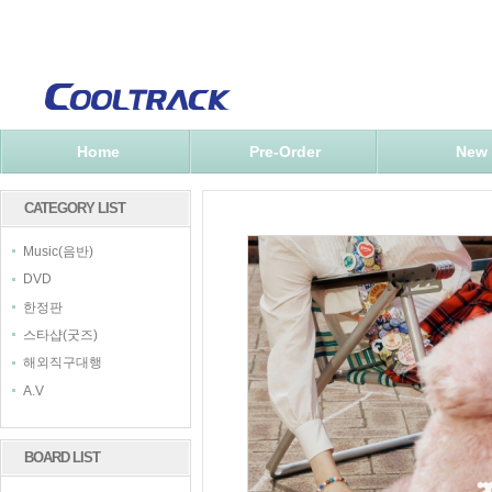
Home
Pre-Order
New
CATEGORY LIST
Music(음반)
DVD
한정판
스타샵(굿즈)
해외직구대행
A.V
BOARD LIST