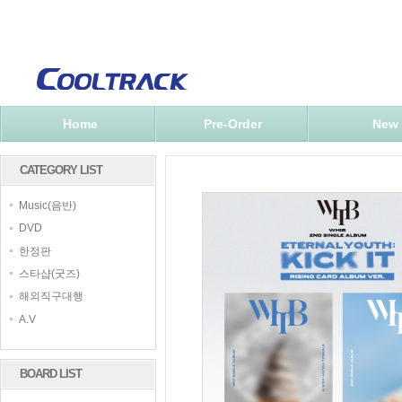
Home
Pre-Order
New
CATEGORY LIST
Music(음반)
DVD
한정판
스타샵(굿즈)
해외직구대행
A.V
BOARD LIST