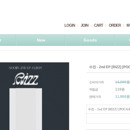
LOGIN
JOIN
CART
ORDER
M
r
New
Goods
수진 - 2nd EP [RIZZ] [
14,000원
소비자가격
119원
적립금
11,900
원
판매가격
수진 - 2nd EP [RIZZ] [POC