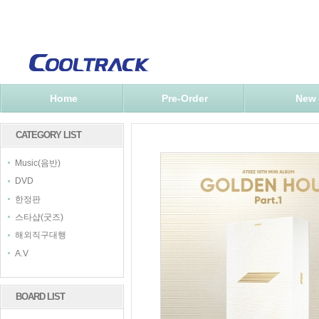
Home
Pre-Order
New
CATEGORY LIST
Music(음반)
DVD
한정판
스타샵(굿즈)
해외직구대행
A.V
BOARD LIST