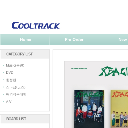
Home
Pre-Order
New
CATEGORY LIST
Music(음반)
DVD
한정판
스타샵(굿즈)
해외직구대행
A.V
BOARD LIST