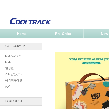
Home
Pre-Order
New
CATEGORY LIST
Music(음반)
DVD
한정판
스타샵(굿즈)
해외직구대행
A.V
BOARD LIST