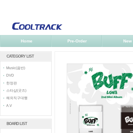
Home
Pre-Order
New
CATEGORY LIST
Music(음반)
DVD
한정판
스타샵(굿즈)
해외직구대행
A.V
BOARD LIST