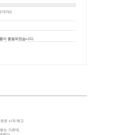
979762
품이 품절되었습니다.
새로운 시작 예고
목받는 가운데
,
발매된다
.