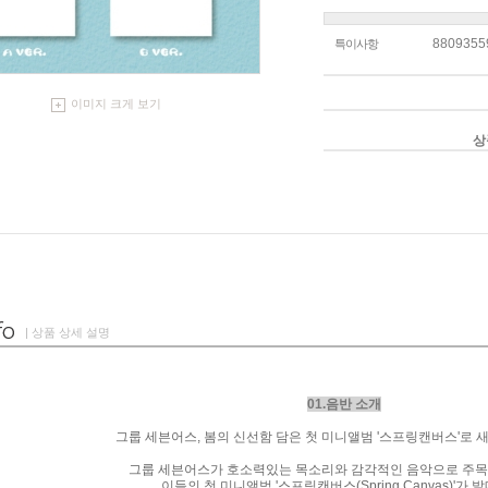
8809355
특이사항
이미지 크게 보기
상
| 상품 상세 설명
01.음반 소개
그룹 세븐어스
,
봄의 신선함 담은 첫 미니앨범
'
스프링캔버스
'
로 
그룹 세븐어스가 호소력있는 목소리와 감각적인 음악으로 주
이들의 첫 미니앨범
'
스프링캔버스
(Spring Canvas)'
가 