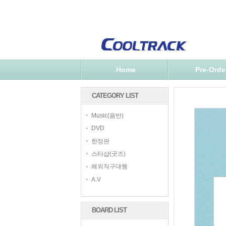
Home
Pre-Orde
CATEGORY LIST
Music(음반)
DVD
한정판
스타샵(굿즈)
해외직구대행
A.V
BOARD LIST