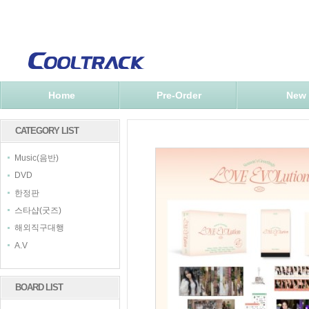
Home
Pre-Order
New
CATEGORY LIST
Music(음반)
DVD
한정판
스타샵(굿즈)
해외직구대행
A.V
BOARD LIST