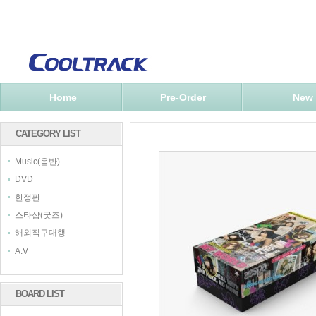
Home
Pre-Order
New
CATEGORY LIST
Music(음반)
DVD
한정판
스타샵(굿즈)
해외직구대행
A.V
BOARD LIST