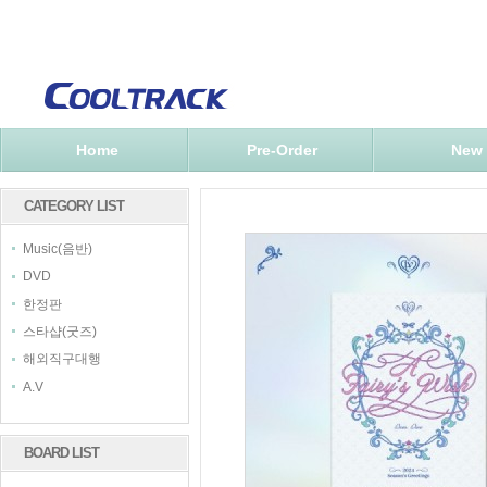
Home
Pre-Order
New
CATEGORY LIST
Music(음반)
DVD
한정판
스타샵(굿즈)
해외직구대행
A.V
BOARD LIST