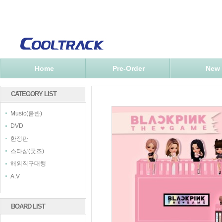
Home
Pre-Order
New
CATEGORY LIST
Music(음반)
DVD
한정판
스타샵(굿즈)
해외직구대행
A.V
BOARD LIST