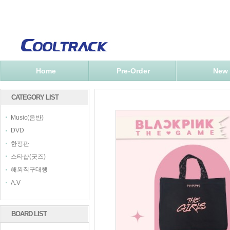
Home
Pre-Order
New
CATEGORY LIST
Music(음반)
DVD
한정판
스타샵(굿즈)
해외직구대행
A.V
BOARD LIST