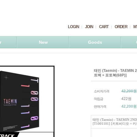
LOGIN
JOIN
CART
ORDER
M
r
New
Goods
태민 (Taemin) - TAEMIN
트백 + 포토북(68P)]
42,200원
소비자가격
422원
적립금
42,200
원
판매가격
태민 (Taemin) - TAEMIN 2N
[T1001101] [키트비디오 + 키