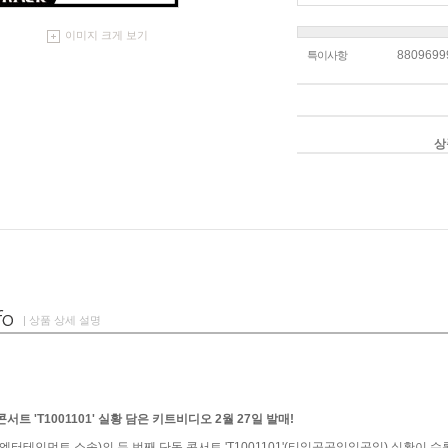
이미지 크게 보기
8809699
특이사항
상
| 상품 상세 설명
콘서트 'T1001101' 실황 담은 키트비디오 2월 27일 발매!
터테인먼트 소속)의 두 번째 단독 콘서트 'T1001101'(티일공공일일공일) 실황이 수