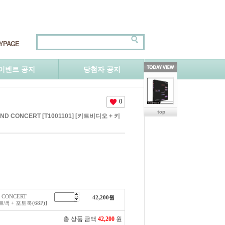
YPAGE
이벤트 공지
당첨자 공지
0
 2ND CONCERT [T1001101] [키트비디오 + 키
D CONCERT
42,200
원
트백 + 포토북(68P)]
총 상품 금액
42,200
원