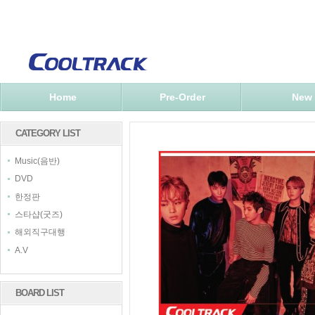
Home
Pre-Order
New
CATEGORY LIST
Music(음반)
DVD
한정판
스타샵(굿즈)
해외직구대행
A.V
BOARD LIST