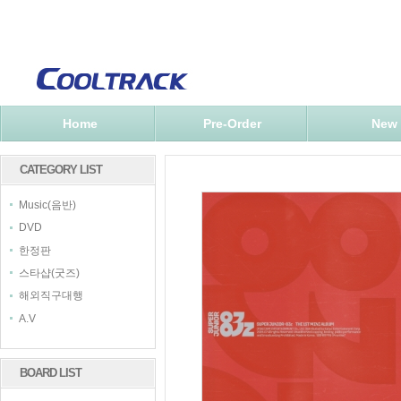
Home
Pre-Order
New
CATEGORY LIST
Music(음반)
DVD
한정판
스타샵(굿즈)
해외직구대행
A.V
BOARD LIST