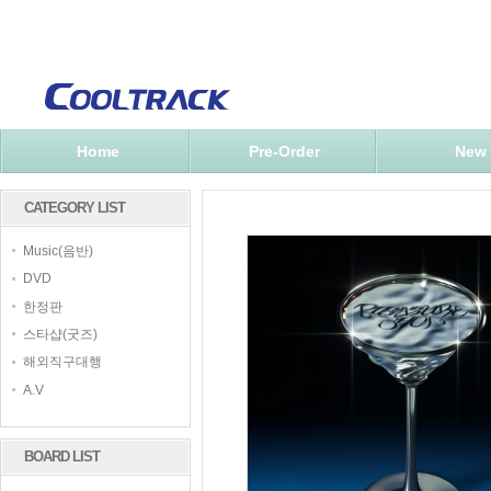
Home
Pre-Order
New
CATEGORY LIST
Music(음반)
DVD
한정판
스타샵(굿즈)
해외직구대행
A.V
BOARD LIST