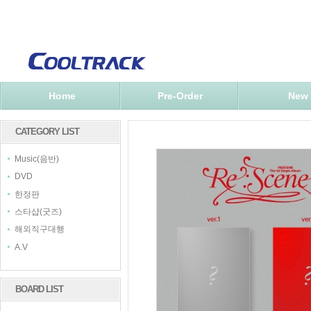
Home
Pre-Order
New
CATEGORY LIST
Music(음반)
DVD
한정판
스타샵(굿즈)
해외직구대행
A.V
BOARD LIST