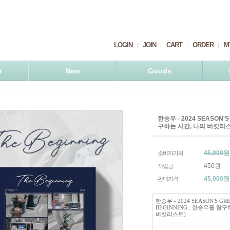
LOGIN
JOIN
CART
ORDER
M
r
New
Goods
한승우 - 2024 SEASON'S
구하는 시간, 나의 버킷리
45,000원
소비자가격
450원
적립금
45,000
원
판매가격
한승우 - 2024 SEASON'S GR
BEGINNING : 한승우를 탐
버킷리스트]