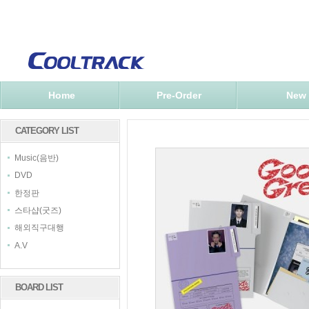
Home
Pre-Order
New
CATEGORY LIST
Music(음반)
DVD
한정판
스타샵(굿즈)
해외직구대행
A.V
BOARD LIST