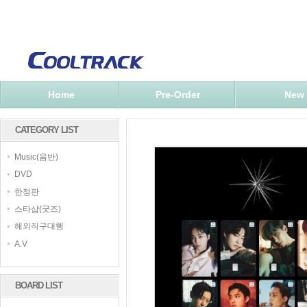
Home
Pre-Order
New
CATEGORY LIST
Music(음반)
DVD
한정판
스타샵(굿즈)
해외직구대행
A.V
BOARD LIST