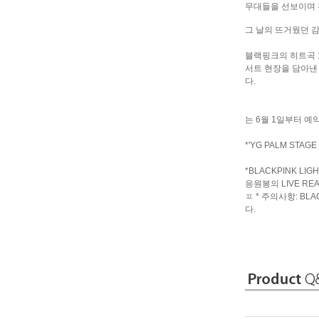
무대들을 선보이며 
그 날의 뜨거웠던 
블랙핑크의 히트곡 1
서트 현장을 담아낸 
다.
는 6월 1일부터 예
*'YG PALM STA
*BLACKPINK LIG
응원봉의 LIVE RE
ㅍ * 주의사항: BL
다.