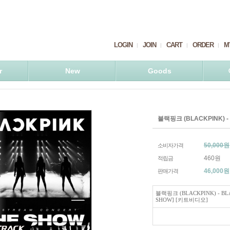
LOGIN
JOIN
CART
ORDER
M
r
New
Goods
블랙핑크 (BLACKPINK) -
50,000원
소비자가격
460원
적립금
46,000
원
판매가격
블랙핑크 (BLACKPINK) - BLA
SHOW] [키트비디오]