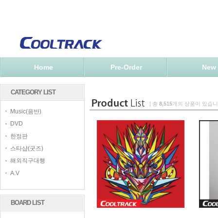
Home
Pre-Order
New
CATEGORY LIST
| 총
8,515
개의 상품이 있습니
Music(음반)
DVD
한정판
스타샵(굿즈)
해외직구대행
A.V
BOARD LIST