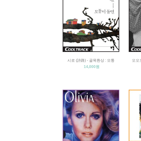
시로 (詩路) - 골목환상 : 모퉁
오오오 
14,000원