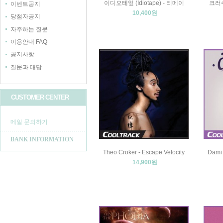
이디오테잎 (Idiotape) - 리메이
크러쉬 
이벤트공지
10,400원
당첨자공지
자주하는 질문
이용안내 FAQ
공지사항
질문과 대답
CUSTOMER CENTER
메일 문의하기
BANK INFORMATION
Theo Croker - Escape Velocity
Dami 
14,900원